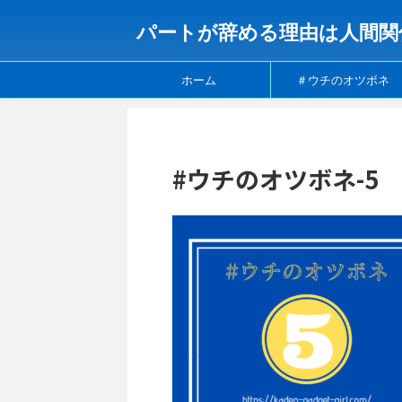
パートが辞める理由は人間関
ホーム
＃ウチのオツボネ
#ウチのオツボネ-5