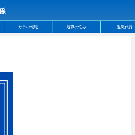
係
サラの転職
退職の悩み
退職代行