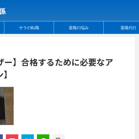
係
サラの転職
退職の悩み
退職代行
ザー】合格するために必要なア
ン】