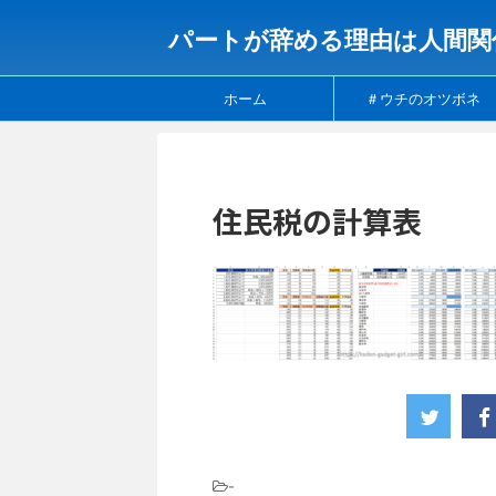
パートが辞める理由は人間関
ホーム
＃ウチのオツボネ
住民税の計算表
-