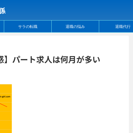
係
サラの転職
退職の悩み
退職代行
感】パート求人は何月が多い