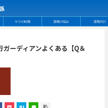
係
サラの転職
退職の悩み
退職代行
行ガーディアンよくある【Q＆