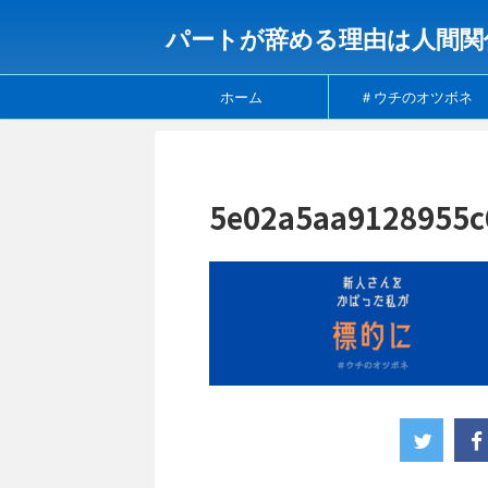
パートが辞める理由は人間関
ホーム
＃ウチのオツボネ
5e02a5aa9128955c