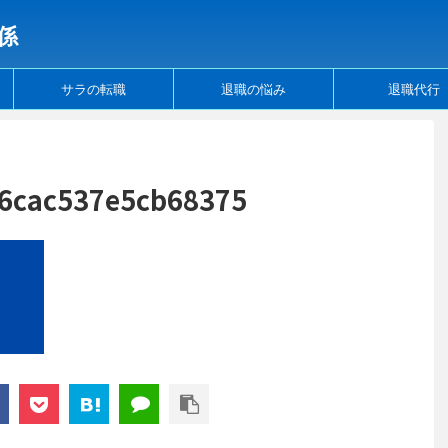
係
サラの転職
退職の悩み
退職代行
6cac537e5cb68375